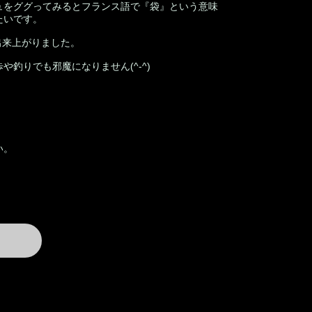
ュをググってみるとフランス語で『袋』という意味
たいです。
に出来上がりました。
釣りでも邪魔になりません(^-^)
い。
vailable
方向け