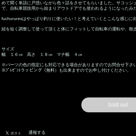
めて聞く単語に戸惑いながら色々話をさせてもらいました。サコッシ
で、自転車競技用から始まりアウトドアでも使われるようになったみ
fuchururesはやっぱり釣りに使いたい！と考えていくとこんな感じ
紐を短く調整して使って頂くと体にフィットして自転車の運転や、散歩や
サイズ
幅 １６㎝ 高さ １８㎝ マチ幅 ４㎝
※パーツの色の指定にも対応できる場合がありますのでお問合せ下さ
※ﾌﾟﾚｾﾞﾝﾄラッピング（無料）も出来ますのでお申し付けください。
International shipping a
Sold out
日本国内にお住まいの
通報する