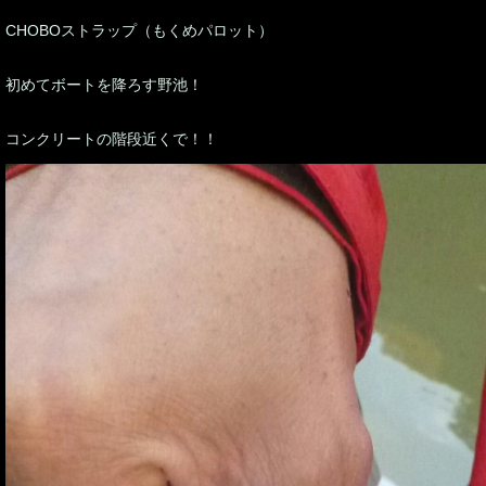
CHOBOストラップ（もくめパロット）
初めてボートを降ろす野池！
コンクリートの階段近くで！！