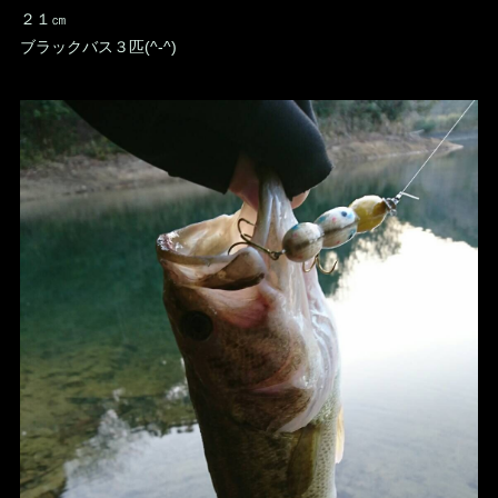
２１㎝
ブラックバス３匹(^-^)