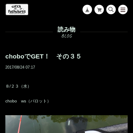
読み物
choboでGET！ その３５
2017/08/24 07:17
８/２３（水）
chobo ws（パロット）